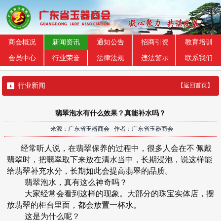
商会概况
新闻资讯
通知公告
招商引资
教育培训
会员中心
行业荣誉
法律法规
违法警示
联系我们
行业新闻
【返回首页】
翡翠泡水有什么效果？真能补水吗？
来源：广东省玉器商会 作者：广东省玉器商会
经常听人说，在翡翠保养的过程中，很多人会在不
佩戴
翡翠时，把翡翠取下来放在清水当中，长期浸泡，说这样能
给翡翠补充水分，长期如此会提高翡翠的品质。
翡翠泡水，真有这么神奇吗？
大家经常会看到这样的现象。大部分的珠宝实体店，摆
放翡翠的柜台里面，都会放置一杯水。
这是为什么呢？